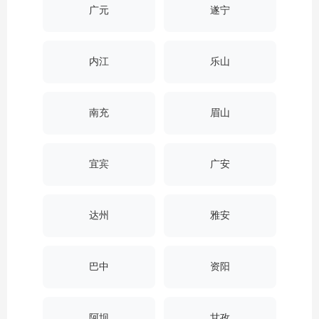
广元
遂宁
内江
乐山
南充
眉山
宜宾
广安
达州
雅安
巴中
资阳
阿坝
甘孜