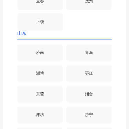
宜春
抚州
上饶
山东
济南
青岛
淄博
枣庄
东营
烟台
潍坊
济宁