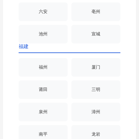
六安
亳州
池州
宣城
福建
福州
厦门
莆田
三明
泉州
漳州
南平
龙岩