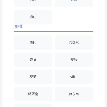
凉山
贵州
贵阳
六盘水
遵义
安顺
毕节
铜仁
黔西南
黔东南