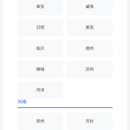
泰安
威海
日照
莱芜
临沂
德州
聊城
滨州
菏泽
河南
郑州
开封