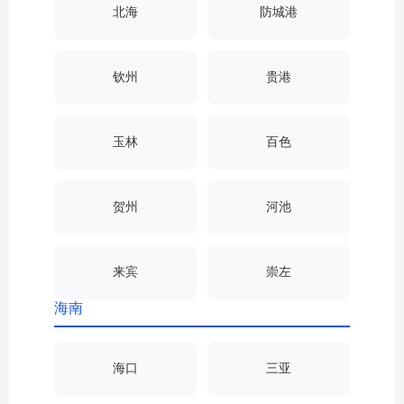
北海
防城港
钦州
贵港
玉林
百色
贺州
河池
来宾
崇左
海南
海口
三亚