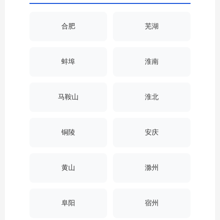
合肥
芜湖
蚌埠
淮南
马鞍山
淮北
铜陵
安庆
黄山
滁州
阜阳
宿州