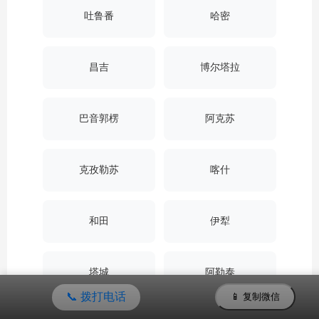
吐鲁番
哈密
昌吉
博尔塔拉
巴音郭楞
阿克苏
克孜勒苏
喀什
和田
伊犁
塔城
阿勒泰
📞 拨打电话
📱 复制微信