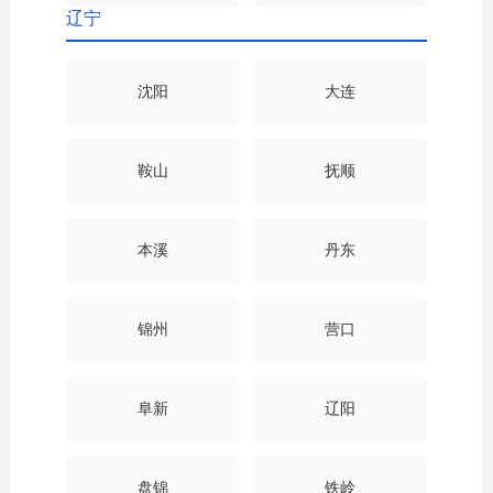
辽宁
沈阳
大连
鞍山
抚顺
本溪
丹东
锦州
营口
阜新
辽阳
盘锦
铁岭