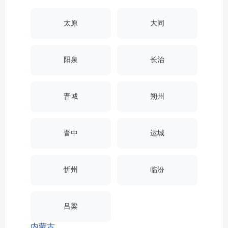
太原
大同
阳泉
长治
晋城
朔州
晋中
运城
忻州
临汾
吕梁
内蒙古